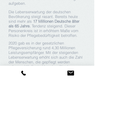
aufgeben.
Die Lebenserwartung der deutschen
Bevölkerung steigt rasant. Bereits heute
sind mehr als
17 Millionen Deutsche älter
als 65 Jahre.
Tendenz steigend. Dieser
Personenkreis ist in erhöhtem Maße vom
Risiko der Pflegebedürftigkeit betroffen.
2020 gab es in der gesetzlichen
Pflegeversicherung rund 4,30 Millionen
Leistungsempfänger. Mit der steigenden
Lebenserwartung erhöht sich auch die Zahl
der Menschen, die gepflegt werden
müssen. Häufigste Ursachen für einen
Pflegefall sind - neben "normalen"
altersbedingten Kräfteverfall - Schlaganfall,
Herzinfarkt und Krebserkrankungen.
Nach aktuellen Studien ist heute
jede achte
Frau
mehr als
10 Jahre pflegebedürftig.
Bei
den Männern trifft dieses Schicksal
immerhin jeden Zehnten.
Das Statistische Bundesamt hat
hochgerechnet: in den nächsten 20 Jahren
wird der Anteil der Pflegebedürftigen um
über 50 % steigen, bis 2050 wird er sich