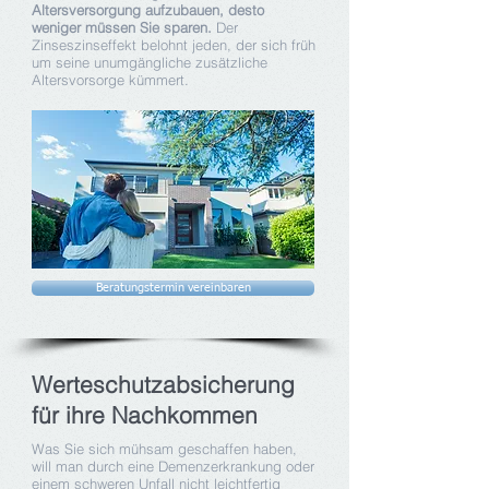
Altersversorgung aufzubauen, desto
weniger müssen Sie sparen.
Der
Zinseszinseffekt belohnt jeden, der sich früh
um seine unumgängliche zusätzliche
Altersvorsorge kümmert.
Beratungstermin vereinbaren
Werteschutzabsicherung
für ihre Nachkommen
Was Sie sich mühsam geschaffen haben,
will man durch eine Demenzerkrankung oder
einem schweren Unfall nicht leichtfertig